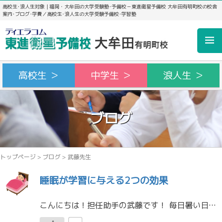
高校生･浪人生対象｜福岡・大牟田の大学受験塾･予備校－東進衛星予備校 大牟田有明町校の校舎
案内･ブログ･学費／高校生･浪人生の大学受験予備校･学習塾
高校生 ＞
中学生 ＞
浪人生 ＞
ブログ
トップページ
>
ブログ
>
武藤先生
睡眠が学習に与える2つの効果
こんにちは！担任助手の武藤です！ 毎日暑い日が続いていますね。 体調管理はもちろんですが、この時期は睡眠をしっかり取ることも勉強を頑張るための大切なポイントです。 睡眠で記憶をサポート 睡眠には、勉強した内容を記憶として […]