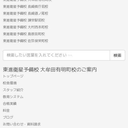
東進衛星予備校 長崎県庁前校
東進衛星予備校 長崎道ノ尾校
東進衛星予備校 諫早駅前校
東進衛星予備校 大村西本町校
東進衛星予備校 島原田町校
東進衛星予備校 佐世保栄町校
検
索
結
東進衛星予備校 大牟田有明町校のご案内
果:
トップページ
校舎環境
スタッフ紹介
教育システム
合格実績
料金
ブログ
お問い合わせ・資料請求