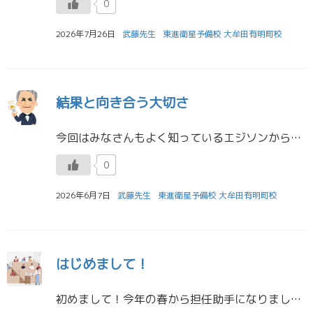
0
2026年7月26日
武藤先生
東進衛星予備校 大牟田有明町校
結果と向き合う大切さ
今回はみなさんもよく知っているエジソンから学んだことについて紹介します！ エジソンは、電球や蓄音機などで私たちの生活を大きく変えた発明家の一人です。 また、「発明王」と呼ばれるほど多くの研究や実験を行ったことでも有名です […]
0
2026年6月7日
武藤先生
東進衛星予備校 大牟田有明町校
はじめまして！
初めまして！今年の春から担任助手になりました、武藤帆乃佳です。 プロフィール 大学：中村学園大学 教育学部 児童幼児教育学科 出身校：三池高校 普通科 部活：ソフトテニス 趣味：韓ドラを観ること […]