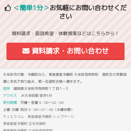
＜簡単1分＞
お気軽にお問い合わせくだ
さい
資料請求・面談希望・体験授業などはこちらから！
資料請求・お問い合わせ
大牟田市の塾・予備校なら、東進衛星予備校 大牟田有明町校 高校生の受験指
導に本気で取り組み、第一志望校合格へ導きます。
住所
福岡県大牟田市有明町１丁目１−３
アクセス
JR大牟田駅 徒歩5分
受付時間
月曜～金曜 9：00～22：00
土曜･日曜･祝日 9：00～21：00（水曜休館）
ティエラコム・東進衛星予備校 トップページ
東進衛星予備校 玉名寺畑校
東進衛星予備校 大牟田有明町校