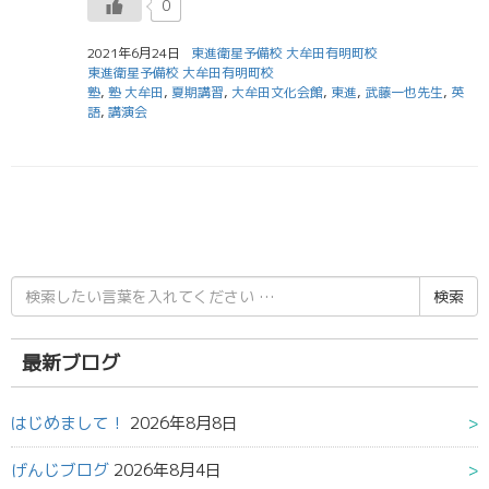
0
2021年6月24日
東進衛星予備校 大牟田有明町校
東進衛星予備校 大牟田有明町校
塾
,
塾 大牟田
,
夏期講習
,
大牟田文化会館
,
東進
,
武藤一也先生
,
英
語
,
講演会
検
索
結
果:
最新ブログ
はじめまして！
2026年8月8日
げんじブログ
2026年8月4日