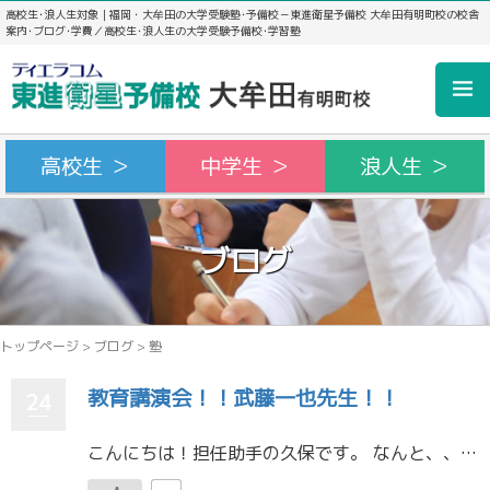
高校生･浪人生対象｜福岡・大牟田の大学受験塾･予備校－東進衛星予備校 大牟田有明町校の校舎
案内･ブログ･学費／高校生･浪人生の大学受験予備校･学習塾
高校生 ＞
中学生 ＞
浪人生 ＞
ブログ
トップページ
>
ブログ
>
塾
教育講演会！！武藤一也先生！！
24
こんにちは！担任助手の久保です。 なんと、、、 7月5日 月曜日に大牟田文化会館での教育講演会が決定しました！！ 武藤一也先生という、英語の講師の方が来てくださいます！ 武藤先生とは 今回講演会をしてくださる武藤先生につ […]