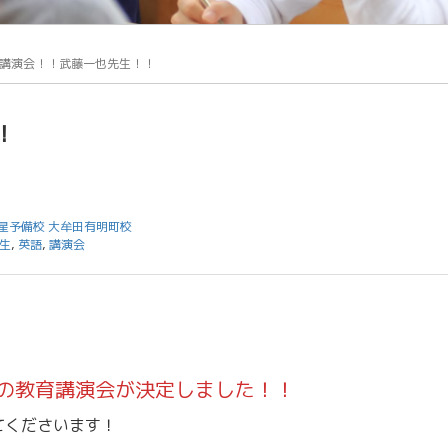
講演会！！武藤一也先生！！
！
星予備校 大牟田有明町校
生
,
英語
,
講演会
での教育講演会が決定しました！！
てくださいます！