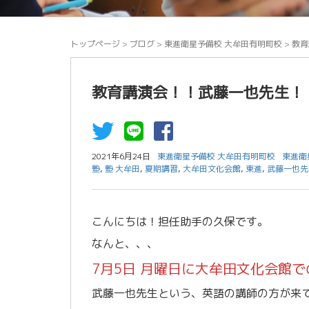
トップページ
>
ブログ
>
東進衛星予備校 大牟田有明町校
>
教育
教育講演会！！武藤一也先生！
2021年6月24日
東進衛星予備校 大牟田有明町校
東進衛
塾
,
塾 大牟田
,
夏期講習
,
大牟田文化会館
,
東進
,
武藤一也先
こんにちは！担任助手の久保です。
なんと、、、
7月5日 月曜日に大牟田文化会館
武藤一也先生という、英語の講師の方が来