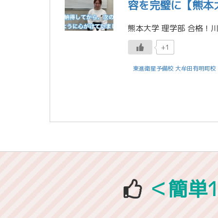
容を完璧に【熊本大
+1
東進衛星予備校 大牟田有明町校
＜簡単