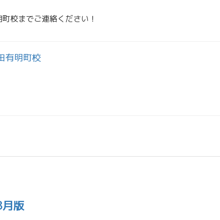
明町校までご連絡ください！
田有明町校
8月版