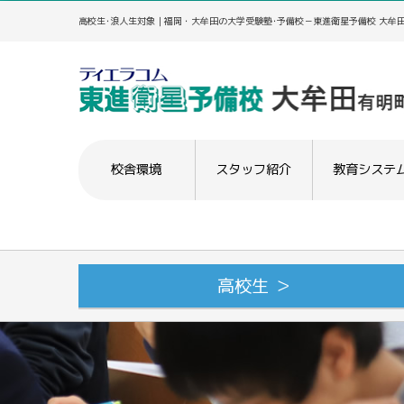
高校生･浪人生対象｜福岡・大牟田の大学受験塾･予備校－東進衛星予備校 大牟田
校舎環境
スタッフ紹介
教育システ
高校生 ＞