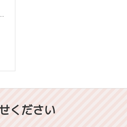
熊本大学 理学部 合格！川口瑞葉さん（明光学園高校 卒業） 東進衛星予備校 大牟田有明町校
せください