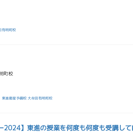
田有明町校
明町校
東進衛星予備校 大牟田有明町校
ー2024】東進の授業を何度も何度も受講して