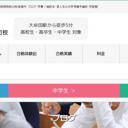
有明町校の校舎案内･ブログ･学費／高校生･浪人生の大学受験予備校･学習塾
大牟田駅から徒歩5分
高校生・高卒生・中学生 対象
ム
合格体験記
合格実績
料金
中学生 ＞
ブログ