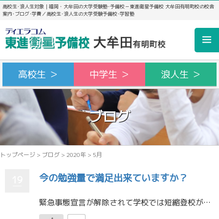
高校生･浪人生対象｜福岡・大牟田の大学受験塾･予備校－東進衛星予備校 大牟田有明町校の校舎
案内･ブログ･学費／高校生･浪人生の大学受験予備校･学習塾
高校生 ＞
中学生 ＞
浪人生 ＞
ブログ
トップページ
>
ブログ
>
2020年
>
5月
今の勉強量で満足出来ていますか？
19
緊急事態宣言が解除されて学校では短縮登校が始まった学校もありますね。このまま授業が始まると勉強量は確保できると思うのですが、コロナウイルスがまた広まる可能性もあります。また、コロナによる休校が続いた影響で夏休みなどの長期 […]