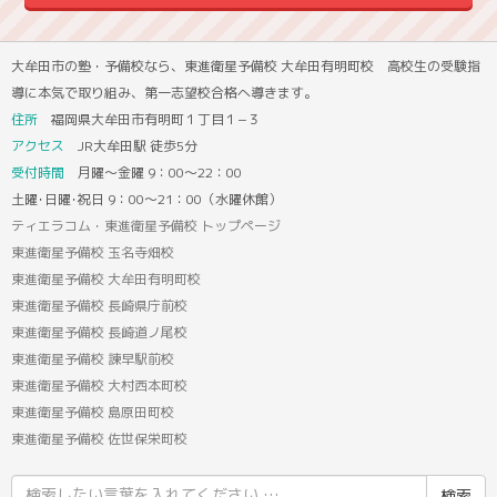
大牟田市の塾・予備校なら、東進衛星予備校 大牟田有明町校 高校生の受験指
導に本気で取り組み、第一志望校合格へ導きます。
住所
福岡県大牟田市有明町１丁目１−３
アクセス
JR大牟田駅 徒歩5分
受付時間
月曜～金曜 9：00～22：00
土曜･日曜･祝日 9：00～21：00（水曜休館）
ティエラコム・東進衛星予備校 トップページ
東進衛星予備校 玉名寺畑校
東進衛星予備校 大牟田有明町校
東進衛星予備校 長崎県庁前校
東進衛星予備校 長崎道ノ尾校
東進衛星予備校 諫早駅前校
東進衛星予備校 大村西本町校
東進衛星予備校 島原田町校
東進衛星予備校 佐世保栄町校
検