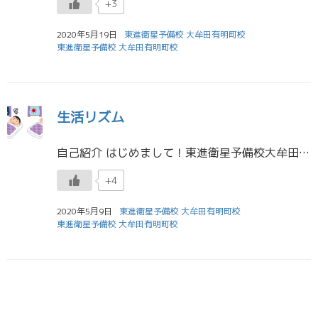
+3
2020年5月19日
東進衛星予備校 大牟田有明町校
東進衛星予備校 大牟田有明町校
生活リズム
自己紹介 はじめまして！東進衛星予備校大牟田有明町校の担任助手をしている川副といいます。 プロフィール大学：帝京大学 福岡医療技術学部 作業療法学科 3年高校：明光学園高校趣味：犬と戯れる 家での生活について 皆さんコ […]
+4
2020年5月9日
東進衛星予備校 大牟田有明町校
東進衛星予備校 大牟田有明町校