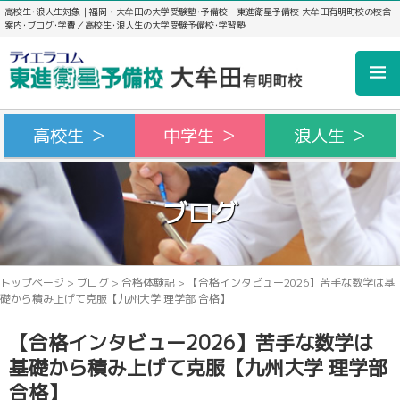
高校生･浪人生対象｜福岡・大牟田の大学受験塾･予備校－東進衛星予備校 大牟田有明町校の校舎
案内･ブログ･学費／高校生･浪人生の大学受験予備校･学習塾
高校生 ＞
中学生 ＞
浪人生 ＞
ブログ
トップページ
>
ブログ
>
合格体験記
>
【合格インタビュー2026】苦手な数学は基
礎から積み上げて克服【九州大学 理学部 合格】
【合格インタビュー2026】苦手な数学は
基礎から積み上げて克服【九州大学 理学部
合格】