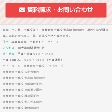
資料請求・お問い合わせ
大牟田市の塾・予備校なら、東進衛星予備校 大牟田有明町校 高校生の受験指
導に本気で取り組み、第一志望校合格へ導きます。
住所
福岡県大牟田市有明町１丁目１−３
アクセス
JR大牟田駅 徒歩5分
受付時間
月曜～金曜 9：00～22：00
土曜･日曜･祝日 9：00～21：00（水曜休館）
ティエラコム・東進衛星予備校 トップページ
東進衛星予備校 玉名寺畑校
東進衛星予備校 大牟田有明町校
東進衛星予備校 長崎県庁前校
東進衛星予備校 長崎道ノ尾校
東進衛星予備校 諫早駅前校
東進衛星予備校 大村西本町校
東進衛星予備校 島原田町校