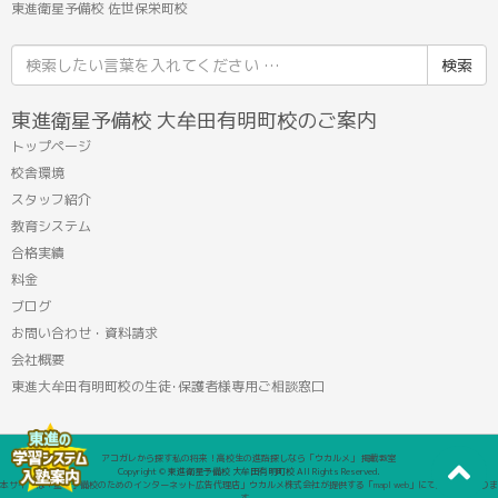
東進衛星予備校 佐世保栄町校
検
索
結
東進衛星予備校 大牟田有明町校のご案内
果:
トップページ
校舎環境
スタッフ紹介
教育システム
合格実績
料金
ブログ
お問い合わせ・資料請求
会社概要
東進大牟田有明町校の生徒･保護者様専用ご相談窓口
アコガレから探す私の将来！高校生の進路探しなら「ウカルメ」 掲載教室
Copyright © 東進衛星予備校 大牟田有明町校 All Rights Reserved.
本サイトは「塾・予備校のためのインターネット広告代理店」ウカルメ株式会社が提供する「mapl web」にて運営しておりま