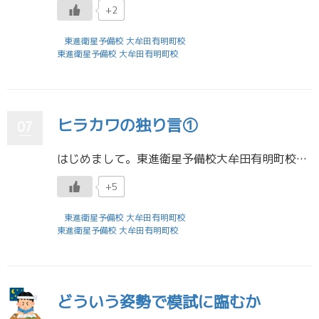
+2
東進衛星予備校 大牟田有明町校
東進衛星予備校 大牟田有明町校
ヒラカワの独り言①
07
はじめまして。東進衛星予備校大牟田有明町校の担任助手をしている平川といいます。 まずは自己紹介を少し。 プロフィール大学：九州大学大学院 工学府 機械工学専攻 修士２年 高校：伝習館高校将来の職種：システムエンジニア そ […]
+5
東進衛星予備校 大牟田有明町校
東進衛星予備校 大牟田有明町校
どういう姿勢で模試に臨むか