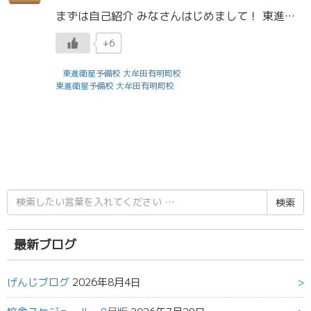
まずは自己紹介 みなさんはじめまして！ 東進大牟田で担任助手をしている平尾といいます！ プロフィール 大学：熊本大学 理学部 数学コース 4年 高校：大牟田高校 大学受験で最も大事だと思うもの：何事にも動 […]
+6
東進衛星予備校 大牟田有明町校
東進衛星予備校 大牟田有明町校
検
索
結
果:
最新ブログ
げんじブログ
2026年8月4日