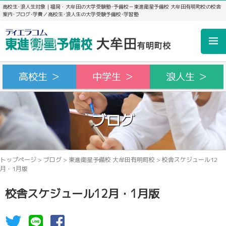
高校生･浪人生対象｜福岡・大牟田の大学受験塾･予備校－東進衛星予備校 大牟田有明町校の校舎
案内･ブログ･学費／高校生･浪人生の大学受験予備校･学習塾
高校生 ＞
中学生 ＞
浪人生 ＞
ブログ
トップページ
>
ブログ
>
東進衛星予備校 大牟田有明町校
>
校舎スケジュール12
月・1月版
校舎スケジュール12月・1月版