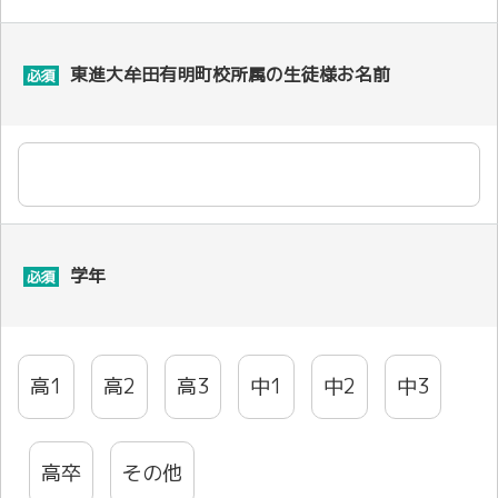
東進大牟田有明町校所属の生徒様お名前
必須
学年
必須
高1
高2
高3
中1
中2
中3
高卒
その他